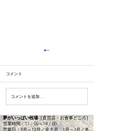
8月・臨時休業のお知らせ
6月7月・臨時休
らせ
8月4，5日イベント出店の為
休業となります。 何卒、よろ
誠に申し訳りませ
コメント
しくお願いいたしますm(_
より、6月22・23・
_"m)
日、7月20・21日
ます。ご迷惑をお
コメントを追加…
が、ご理解の程お
す。 他の土/日/月
～15：00（L.o14
夢がいっぱい牧場
［直営店・お食事どころ］
業しておりますの
営業時間：11：00～14：00
営業日：4月～12月／金土月 1月～3月／冬
待ちしております！！