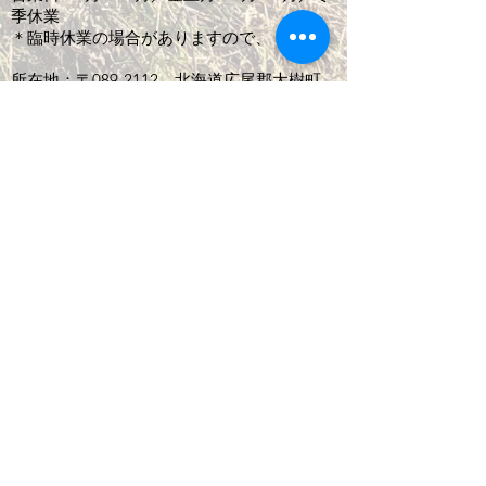
季休業
＊臨時休業の場合がありますので、
所在地：〒089-2112 北海道広尾郡大樹町
萌和182番地
TEL：01558-6-3295 FAX：01558-6-3686
WEB:
http://www.full-dreams.com